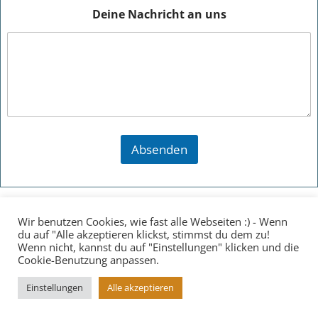
Deine Nachricht an uns
Absenden
Wir benutzen Cookies, wie fast alle Webseiten :) - Wenn
du auf "Alle akzeptieren klickst, stimmst du dem zu!
Wenn nicht, kannst du auf "Einstellungen" klicken und die
© 2026 Substanz-Weinheim´s moderne Ballettschule.
Cookie-Benutzung anpassen.
Created for free using WordPress and
Colibri
Einstellungen
Alle akzeptieren